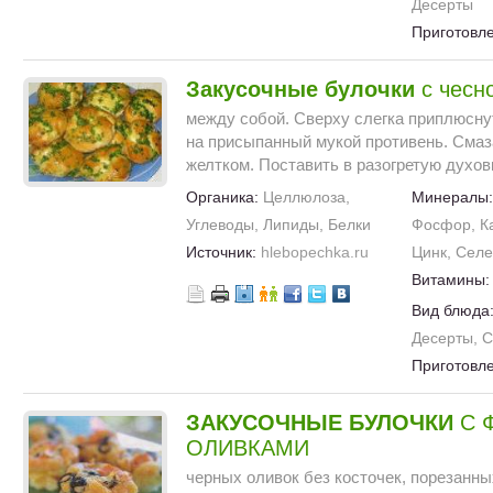
Десерты
Приготовл
Закусочные
булочки
с чесн
между собой. Сверху слегка приплюсну
на присыпанный мукой противень. Сма
желтком. Поставить в разогретую духовк
Органика:
Целлюлоза,
Минералы
Углеводы, Липиды, Белки
Фосфор, Ка
Источник:
hlebopechka.ru
Цинк, Сел
Витамины
Вид блюда
Десерты, 
Приготовл
ЗАКУСОЧНЫЕ
БУЛОЧКИ
С 
ОЛИВКАМИ
черных оливок без косточек, порезанны