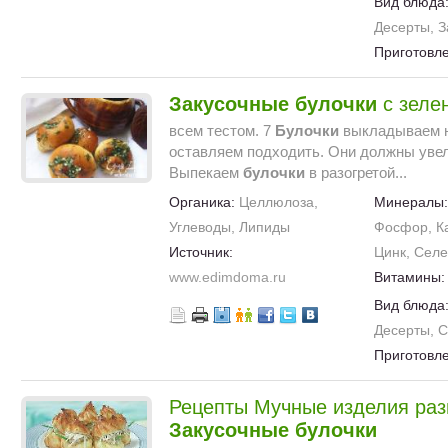
Вид блюда
Десерты, З
Приготовл
Закусочные
булочки
с зеле
всем тестом. 7
Булочки
выкладываем н
оставляем подходить. Они должны увели
Выпекаем
булочки
в разогретой...
Органика:
Целлюлоза,
Минералы
Углеводы, Липиды
Фосфор, Ка
Источник:
Цинк, Сел
www.edimdoma.ru
Витамины
Вид блюда
Десерты, 
Приготовл
Рецепты Мучные изделия раз
Закусочные
булочки