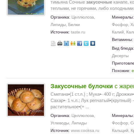
тимьяна Сочные
закусочные
канапе, к
теплыми, не горячими, либо холодными.
Органика:
Целлюлоза,
Минералы
Липиды, Белки
Фосфор, Х
Источник:
taste.ru
Калий, Кал
Витамины
Вид блюда
Десерты
Приготовл
Похожие:
е
Закусочные
булочки
с жаре
Сметана▪(1 ст.л.) ; Мука▪- 400 г; Дрожжи▪-
Сахар▪- 1 ч.л.; Лук репчатый▪(крупный) 
растительное▪(+ ...
Органика:
Целлюлоза,
Минералы
Углеводы, Липиды
Фосфор, Се
Источник:
www.cooksa.ru
Кальций, К