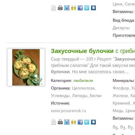
Цинк, Сел
Витамины
Вид блюда
Десерты
Приготовл
Закусочные
булочки
с гриб
Сыр твердый — 100 г Рецепт "
Закусоч
грибным салатом" Для такой закуски мо
булочки
. Но мне захотелось своих...
Категория:
любители
Минералы
Органика:
Целлюлоза,
Фосфор, Хл
Углеводы, Липиды, Белки
Железо, Ка
Источник:
Кремний, Х
www.povarenok.ru
Медь, Цинк
Витамины
B
, B
, B
,
6
3
2