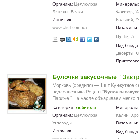
Органика:
Целлюлоза,
Минералы
Липиды, Белки
Фосфор, Х
Источник:
Кальций, Ф
www.chef.com.ua
Витамины
B
, B
, A
2
1
Вид блюда
Десерты, 
Приготовл
Булочки
закусочные
" Завтр
Морковь (средняя) — 1 шт Кунжутное с
подсолнечника Рецепт "
Булочки
закус
Париже"" На масле обжариваем мелко п
Категория:
любители
Минералы
Органика:
Целлюлоза,
Калий, Хро
Углеводы
Витамины
Источник:
Вид блюда
www.povarenok.ru