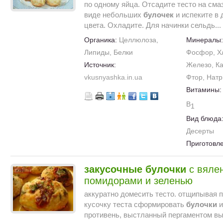
по одному яйца. Отсадите тесто на см
виде небольших
булочек
и испеките в 
цвета. Охладите. Для начинки сельдь...
Органика:
Целлюлоза,
Минералы
Липиды, Белки
Фосфор, Хл
Источник:
Железо, Ка
vkusnyashka.in.ua
Фтор, Нат
Витамины
B
1
Вид блюда
Десерты
Приготовл
закусочные
булочки
с вяле
помидорами и зеленью
аккуратно домесить тесто. отщипывая 
кусочку теста сформировать
булочки
и
противень, выстланный пергаментом вып