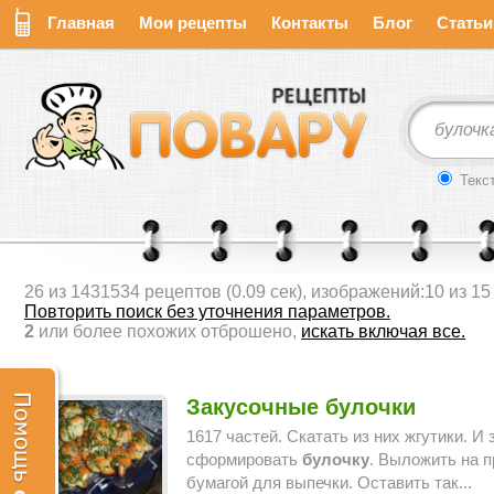
Главная
Мои рецепты
Контакты
Блог
Статьи
Текс
26
из
1431534
рецептов
(
0.09
сек)
, изображений:
10
из
15
Повторить поиск без уточнения параметров.
2
или более похожих отброшено,
искать включая все.
Закусочные
булочки
1617 частей. Скатать из них жгутики. И 
сформировать
булочку
. Выложить на 
бумагой для выпечки. Оставить так...