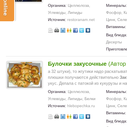
Органика:
Целлюлоза,
Минералы
Углеводы, Липиды
Фосфор, Ка
Источник:
restoranam.net
Цинк, Сел
Витамины
Вид блюда
Десерты
Приготовл
Булочки
закусочные
(Автор 
а 32 штуки), то жгутики надо раскатыват
плюшки получаются действительно
За
укус. Делала с патокой из кукурузы и на.
Органика:
Целлюлоза,
Минералы
Углеводы, Липиды, Белки
Фосфор, Ка
Источник:
hlebopechka.ru
Цинк, Сел
Витамины
Вид блюда