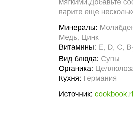
мягкими.Добавьте сос
варите еще нескольк
Минералы:
Молибден
Медь, Цинк
Витамины:
E, D, C, B
Вид блюда:
Супы
Органика:
Целлюлоза
Кухня:
Германия
Источник:
cookbook.ri