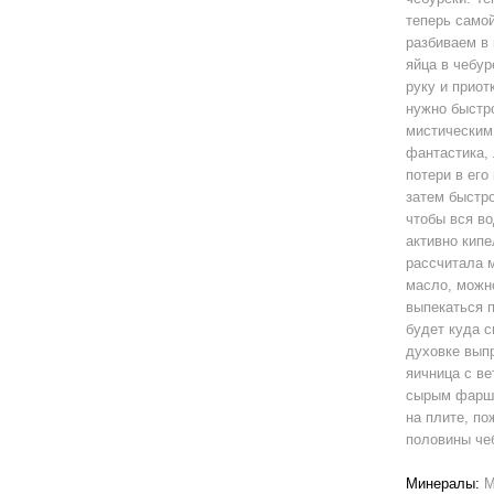
теперь самой
разбиваем в 
яйца в чебур
руку и прио
нужно быстро
мистическим 
фантастика, 
потери в его
затем быстро
чтобы вся во
активно кипе
рассчитала 
масло, можно
выпекаться п
будет куда с
духовке выпр
яичница с ве
сырым фарше
на плите, п
половины чеб
Минералы:
М