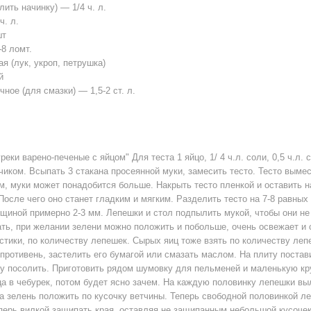
лить начинку) — 1/4 ч. л.
ч. л.
шт
8 ломт.
я (лук, укроп, петрушка)
й
ное (для смазки) — 1,5-2 ст. л.
реки варено-печеные с яйцом" Для теста 1 яйцо, 1/ 4 ч.л. соли, 0,5 ч.л.
иком. Всыпать 3 стакана просеянной муки, замесить тесто. Тесто вымес
м, муки может понадобится больше. Накрыть тесто пленкой и оставить н
После чего оно станет гладким и мягким. Разделить тесто на 7-8 равны
щиной примерно 2-3 мм. Лепешки и стол подпылить мукой, чтобы они не
ть, при желании зелени можно положить и побольше, очень освежает и 
стики, по количеству лепешек. Сырых яиц тоже взять по количеству леп
противень, застелить его бумагой или смазать маслом. На плиту постав
ду посолить. Приготовить рядом шумовку для пельменей и маленькую к
а в чебурек, потом будет ясно зачем. На каждую половинку лепешки вы
а зелень положить по кусочку ветчины. Теперь свободной половинкой л
перь вилкой защипать края, оставляя не защипанным небольшой кусочек,