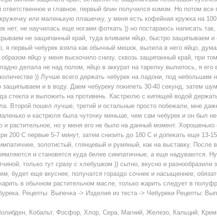
 ответственное и главное, первый блин получился комом. Но потом все 
кружечку или маленькую плашечку, у меня есть кофейная кружка на 100
ек нет, не научилась еще ногами фоткать )) но постараюсь написать так
ткрываем не защипанный край, туда вливаем яйцо, быстро защипываем и
, я первый чебурек взяла как обычный мешок, вылила в него яйцо, дума
образом яйцо у меня выскочило снизу, сквозь защипанный край, при том
ладно делала не над полом, яйцо в аккурат на тарелку вылилось, я его 
 количестве )) Лучше всего держать чебурек на ладони, под небольшим н
 защипываем и в воду. Даем чебуреку покипеть 30-40 секунд, затем шу
да стекла и выложить на противень. Кастрюлю с кипящей водой держать
ла. Второй пошел лучше, третий и остальные просто побежали, мне даж
маленько и кастрюля была чуточку меньше, чем сам чебурек и он был н
 и растительное, но у меня его не было на данный момент. Хорошенько 
ри 200 С первые 5-7 минут, затем снизить до 180 С и допекать еще 13-1
импатичнее, золотистый, глянцевый и румяный, как на выставку. После 
ямляются и становятся куда белее симпатичные, а еще надуваются. Ну в
тчиной, только тут сразу с хлебушком )) сытно, вкусно и разнообразили 
м, будет еще вкуснее, получатся гораздо сочнее и насыщеннее, обязат
ожарить в обычном растительном масле, только жарить следует в полуф
урека. Рецепты: Выпечка -> Изделия из теста -> Чебуреки Рецепты: Вып
олибден, Кобальт, Фосфор, Хлор, Сера, Магний, Железо, Кальций, Крем