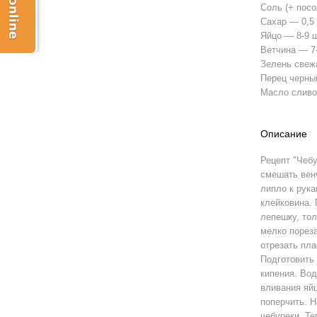
Соль (+ посо
Сахар — 0,5 
Яйцо — 8-9 
Ветчина — 7-
Зелень свежа
Перец черны
Масло сливоч
Описание
Рецепт "Чебу
смешать венч
липло к рука
клейковина. 
лепешку, тол
мелко пореза
отрезать пла
Подготовить 
кипения. Во
вливания яйц
поперчить. Н
чебуреки. Те