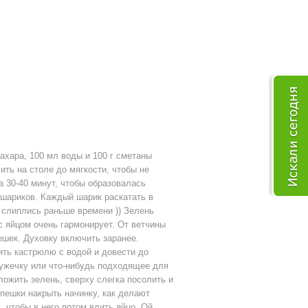
 сахара, 100 мл воды и 100 г сметаны
ить на столе до мягкости, чтобы не
а 30-40 минут, чтобы образовалась
х шариков. Каждый шарик раскатать в
 слиплись раньше времени )) Зелень
с яйцом очень гармонирует. От ветчины
ешек. Духовку включить заранее.
ить кастрюлю с водой и довести до
ружечку или что-нибудь подходящее для
ложить зелень, сверху слегка посолить и
епешки накрыть начинку, как делают
 чтобы в него потом влить яйцо. Ой,