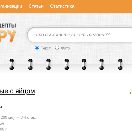
ганизации
Статьи
Статистика
Текст
Фото
ые с яйцом
ы
 200 мл) — 3-4 стак.
мл
00 г