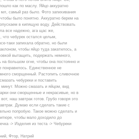
пошло как по маслу. Яйцо аккуратно
 мл, самый раз было. Фото запихивания
, чтобы было понятно. Аккуратно берем на
 опускаем в кипящую воду. Действовать
ла все надежно, ага щас же,
, что чебурек остался целым,
все-таки запихала обратно, но были
аклоном, чтобы яйцо туда закатилось, а
мовкой вытащить, подержать немного,
 на большом огне, чтобы она постоянно и
е понравилось. Единственное не
емного сморщенный. Растопить сливочное
смазать чебуреки и поставить
5 минут. Можно смазать и яйцом, вид
варки они сморщенные и некрасивые, но в
от, наш завтрак готов. Грубо говоря это
завтрак. Думаю если сделать такие с
ельно попробую. Такое можно сделать и
ритюре, чтобы мало доходило до
ечка -> Изделия из теста -> Чебуреки
ний, Фтор, Натрий