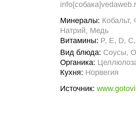
info[собака]vedaweb.
Минералы:
Кобальт,
Натрий, Медь
Витамины:
P, E, D, C
Вид блюда:
Соусы, О
Органика:
Целлюлоза
Кухня:
Норвегия
Источник:
www.gotovi