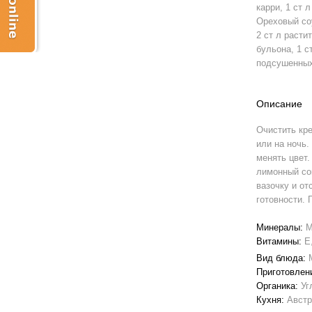
карри, 1 ст 
Ореховый со
2 ст л расти
бульона, 1 с
подсушенных
Описание
Очистить кре
или на ночь.
менять цвет.
лимонный сок
вазочку и от
готовности. 
Минералы:
М
Витамины:
E
Вид блюда:
Приготовлен
Органика:
Уг
Кухня:
Авст