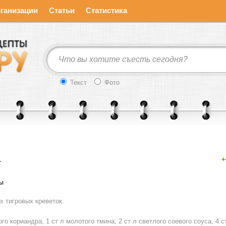
ганизации
Статьи
Статистика
Текст
Фото
И
ы
х тигровых креветок.
ого кориандра, 1 ст л молотого тмина, 2 ст л светлого соевого соуса, 4 