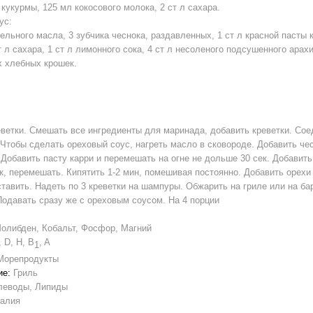
л кукурмы, 125 мл кокосового молока, 2 ст л сахара.
ус:
тельного масла, 3 зубчика чеснока, раздавленных, 1 ст л красной пасты 
т л сахара, 1 ст л лимонного сока, 4 ст л несоленого подсушенного арахи
 хлебных крошек.
ветки. Смешать все ингредиенты для маринада, добавить креветки. Соед
 Чтобы сделать ореховый соус, нагреть масло в сковороде. Добавить чес
 Добавить пасту карри и перемешать на огне не дольше 30 сек. Добавить
, перемешать. Кипятить 1-2 мин, помешивая постоянно. Добавить орехи
ставить. Надеть по 3 креветки на шампуры. Обжарить на гриле или на б
Подавать сразу же с ореховым соусом. На 4 порции
олибден, Кобальт, Фосфор, Магний
, D, H, B
, A
1
Морепродукты
ие:
Гриль
леводы, Липиды
ралия