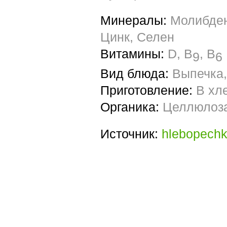
Минералы:
Молибден
Цинк, Селен
Витамины:
D, B
, B
9
6
Вид блюда:
Выпечка,
Приготовление:
В хл
Органика:
Целлюлоза
Источник:
hlebopechk