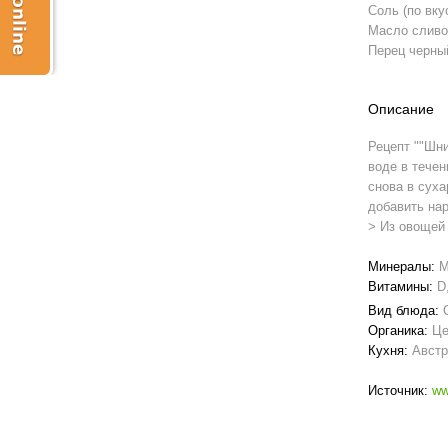
Соль (по вку
Масло сливо
Перец черный
Описание
Рецепт ""Шни
воде в течен
снова в суха
добавить нар
> Из овощей 
Минералы:
М
Витамины:
D
Вид блюда:
Органика:
Це
Кухня:
Австр
Источник:
ww