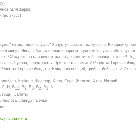
су)
чное (для жарки)
 (по вкусу)
цель" из молодой капусты" Капусту нарезать на кусочки. Кочерыжку не
ие 5 минут. Яйца взбить с солью и перцем. Кусочки капусты обмакнуть в 
рях. Обжарить на сливочном масле до золотистой корочки. Готово!!! Под
езанный укроп, перемешать. Приятного аппетита! Рецепты: Горячие блюд
Рецепты: Горячие блюда -> Блюда из овощей, грибов, бобовых -> Из ов
олибден, Кобальт, Фосфор, Хлор, Сера, Железо, Фтор, Натрий
, C, H, B
, B
, B
, B
, B
, A
12
9
3
2
1
Овощи, Салаты
ллюлоза, Липиды, Белки
ия
w.povarenok.ru