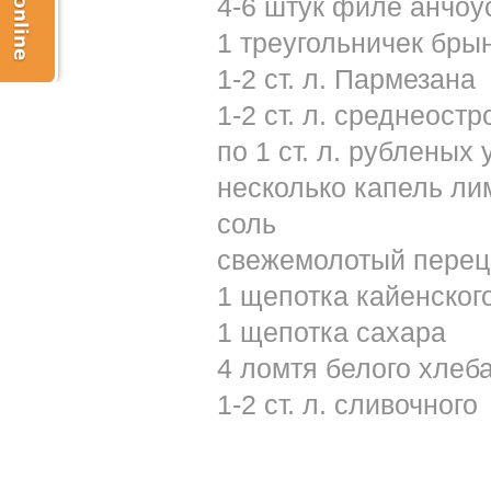
4-6 штук филе анчоу
1 треугольничек бры
1-2 ст. л. Пармезана
1-2 ст. л. среднеост
по 1 ст. л. рубленых
несколько капель ли
соль
свежемолотый перец
1 щепотка кайенског
1 щепотка сахара
4 ломтя белого хлеб
1-2 ст. л. сливочного