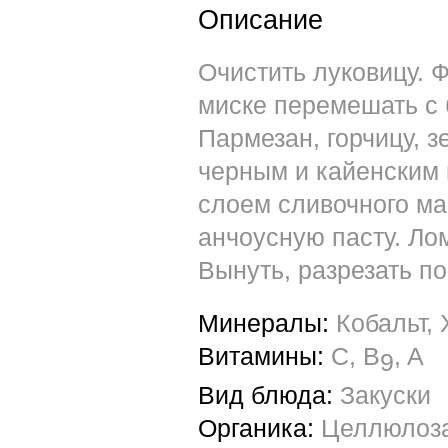
Описание
Очистить луковицу. Ф
миске перемешать с 
Пармезан, горчицу, 
черным и кайенским 
слоем сливочного ма
анчоусную пасту. Лом
Вынуть, разрезать по
Минералы:
Кобальт,
Витамины:
C, B
, A
9
Вид блюда:
Закуски
Органика:
Целлюлоза