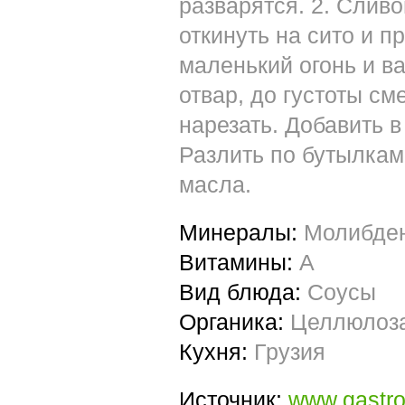
разварятся. 2. Слив
откинуть на сито и п
маленький огонь и в
отвар, до густоты см
нарезать. Добавить в
Разлить по бутылкам,
масла.
Минералы:
Молибде
Витамины:
A
Вид блюда:
Соусы
Органика:
Целлюлоз
Кухня:
Грузия
Источник:
www.gastr